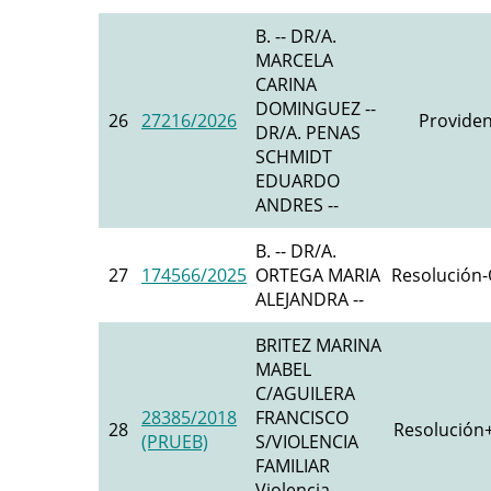
B. -- DR/A.
MARCELA
CARINA
DOMINGUEZ --
26
27216/2026
Providen
DR/A. PENAS
SCHMIDT
EDUARDO
ANDRES --
B. -- DR/A.
27
174566/2025
ORTEGA MARIA
Resolución-O
ALEJANDRA --
BRITEZ MARINA
MABEL
C/AGUILERA
28385/2018
FRANCISCO
28
Resolución+
(PRUEB)
S/VIOLENCIA
FAMILIAR
Violencia