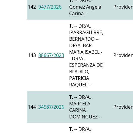
T. -- DR/A.
142
9477/2026
Gomez Angela
Providen
Carina --
T. -- DR/A.
IPARRAGUIRRE,
BERNARDO --
DR/A. BAR
MARIA ISABEL -
143
88667/2023
Providen
- DR/A.
ESPERANZA DE
BLADILO,
PATRICIA
RAQUEL --
T. -- DR/A.
MARCELA
144
34587/2026
Providen
CARINA
DOMINGUEZ --
T. -- DR/A.