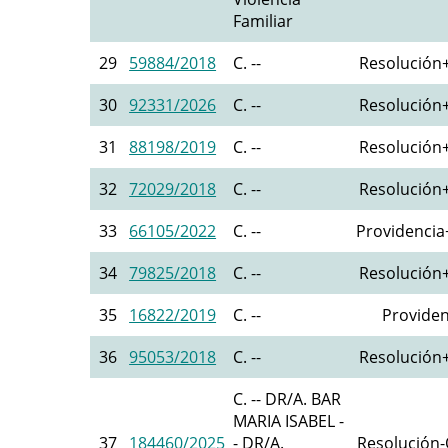
Familiar
29
59884/2018
C. --
Resolución+
30
92331/2026
C. --
Resolución+
31
88198/2019
C. --
Resolución+
32
72029/2018
C. --
Resolución+
33
66105/2022
C. --
Providencia+
34
79825/2018
C. --
Resolución+
35
16822/2019
C. --
Providen
36
95053/2018
C. --
Resolución+
C. -- DR/A. BAR
MARIA ISABEL -
37
184460/2025
- DR/A.
Resolución-O