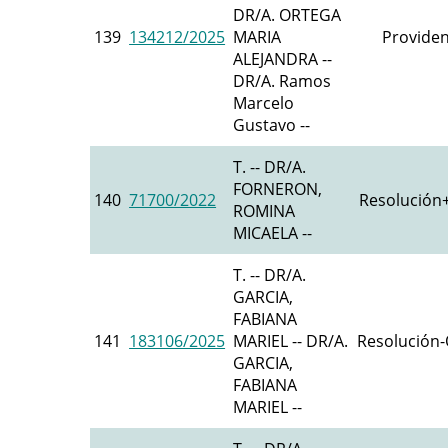
DR/A. ORTEGA
139
134212/2025
MARIA
Providen
ALEJANDRA --
DR/A. Ramos
Marcelo
Gustavo --
T. -- DR/A.
FORNERON,
140
71700/2022
Resolución+
ROMINA
MICAELA --
T. -- DR/A.
GARCIA,
FABIANA
141
183106/2025
MARIEL -- DR/A.
Resolución-O
GARCIA,
FABIANA
MARIEL --