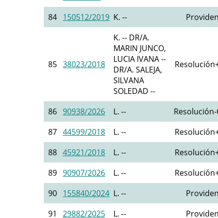
84
150512/2019
K. --
Providen
K. -- DR/A.
MARIN JUNCO,
LUCIA IVANA --
85
38023/2018
Resolución+
DR/A. SALEJA,
SILVANA
SOLEDAD --
86
90938/2026
L. --
Resolución-O
87
44599/2018
L. --
Resolución+
88
45921/2018
L. --
Resolución+
89
90907/2026
L. --
Resolución+
90
155840/2024
L. --
Providen
91
29882/2025
L. --
Providen