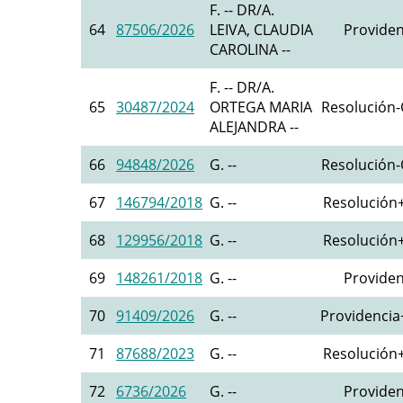
F. -- DR/A.
64
87506/2026
LEIVA, CLAUDIA
Providen
CAROLINA --
F. -- DR/A.
65
30487/2024
ORTEGA MARIA
Resolución-O
ALEJANDRA --
66
94848/2026
G. --
Resolución-O
67
146794/2018
G. --
Resolución+
68
129956/2018
G. --
Resolución+
69
148261/2018
G. --
Providen
70
91409/2026
G. --
Providencia+
71
87688/2023
G. --
Resolución+
72
6736/2026
G. --
Providen