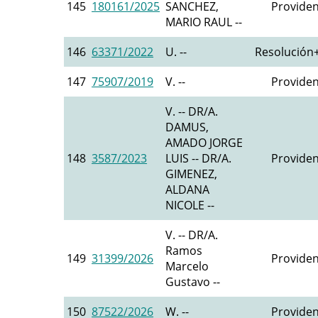
145
180161/2025
SANCHEZ,
Providen
MARIO RAUL --
146
63371/2022
U. --
Resolución+
147
75907/2019
V. --
Providen
V. -- DR/A.
DAMUS,
AMADO JORGE
148
3587/2023
LUIS -- DR/A.
Providen
GIMENEZ,
ALDANA
NICOLE --
V. -- DR/A.
Ramos
149
31399/2026
Providen
Marcelo
Gustavo --
150
87522/2026
W. --
Providen