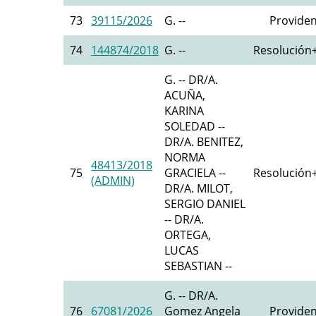
73
39115/2026
G. --
Providen
74
144874/2018
G. --
Resolución+
G. -- DR/A.
ACUÑA,
KARINA
SOLEDAD --
DR/A. BENITEZ,
NORMA
48413/2018
75
GRACIELA --
Resolución+
(ADMIN)
DR/A. MILOT,
SERGIO DANIEL
-- DR/A.
ORTEGA,
LUCAS
SEBASTIAN --
G. -- DR/A.
76
67081/2026
Gomez Angela
Providen