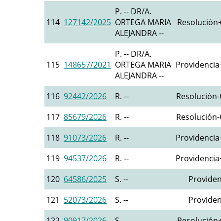
P. -- DR/A.
114
127142/2025
ORTEGA MARIA
Resolución+
ALEJANDRA --
P. -- DR/A.
115
148657/2021
ORTEGA MARIA
Providencia+
ALEJANDRA --
116
92442/2026
R. --
Resolución-O
117
85679/2026
R. --
Resolución-O
118
91073/2026
R. --
Providencia+
119
94537/2026
R. --
Providencia+
120
64586/2025
S. --
Providen
121
52073/2026
S. --
Providen
122
90917/2026
S. --
Resolución+