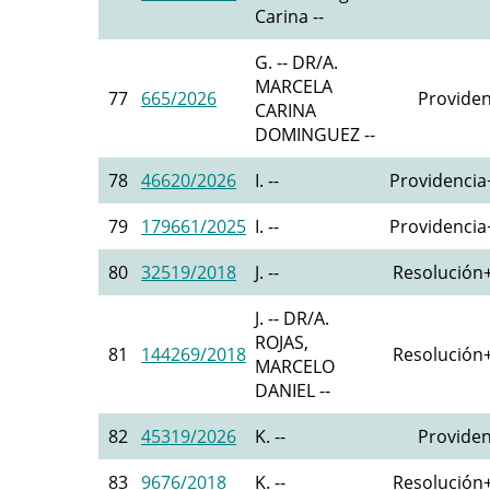
Carina --
G. -- DR/A.
MARCELA
77
665/2026
Providen
CARINA
DOMINGUEZ --
78
46620/2026
I. --
Providencia+
79
179661/2025
I. --
Providencia+
80
32519/2018
J. --
Resolución+
J. -- DR/A.
ROJAS,
81
144269/2018
Resolución+
MARCELO
DANIEL --
82
45319/2026
K. --
Providen
83
9676/2018
K. --
Resolución+