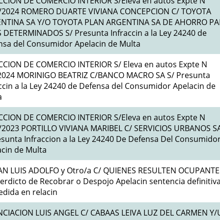
CCION DE COMERCIO INTERIOR S/Eleva en autos Expte N
/2024 ROMERO DUARTE VIVIANA CONCEPCION C/ TOYOTA
NTINA SA Y/O TOYOTA PLAN ARGENTINA SA DE AHORRO PA
S DETERMINADOS S/ Presunta Infraccin a la Ley 24240 de
nsa del Consumidor Apelacin de Multa
CCION DE COMERCIO INTERIOR S/ Eleva en autos Expte N
2024 MORINIGO BEATRIZ C/BANCO MACRO SA S/ Presunta
ccin a la Ley 24240 de Defensa del Consumidor Apelacin de
a
CCION DE COMERCIO INTERIOR S/Eleva en autos Expte N
/2023 PORTILLO VIVIANA MARIBEL C/ SERVICIOS URBANOS S
esunta Infraccion a la Ley 24240 De Defensa Del Consumido
acin de Multa
N LUIS ADOLFO y Otro/a C/ QUIENES RESULTEN OCUPANTE
terdicto de Recobrar o Despojo Apelacin sentencia definitiv
dida en relacin
CIACION LUIS ANGEL C/ CABAAS LEIVA LUZ DEL CARMEN Y/