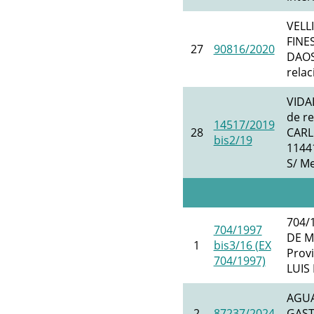
VELL
FINE
27
90816/2020
DAOS 
relac
VIDAL
de r
14517/2019
28
CARL
bis2/19
1144
S/ M
704/
704/1997
DE M
1
bis3/16 (EX
Prov
704/1997)
LUIS
AGUA
2
87237/2024
GAST