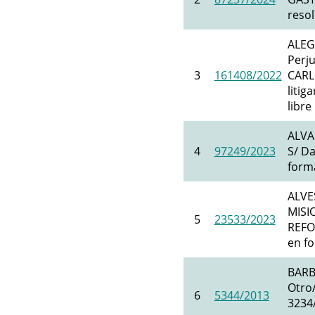
resol
ALEG
Perj
3
161408/2022
CARL
litig
libre
ALVA
4
97249/2023
S/ Da
forma
ALVE
MISI
5
23533/2023
REFOR
en fo
BARB
Otro/
6
5344/2013
3234