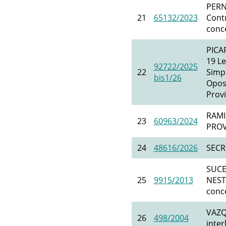
PERN
21
65132/2023
Contr
conc
PICA
19 Le
92722/2025
22
Simp
bis1/26
Oposi
Prov
RAMI
23
60963/2024
PROV
24
48616/2026
SECR
SUCE
25
9915/2013
NESTO
conc
VAZQ
26
498/2004
inter