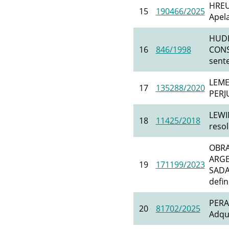
HREU
15
190466/2025
Apel
HUDE
16
846/1998
CONS
sente
LEME
17
135288/2020
PERJU
LEWI
18
11425/2018
resol
OBRA
ARGE
19
171199/2023
SADA
defin
PERA
20
81702/2025
Adqui