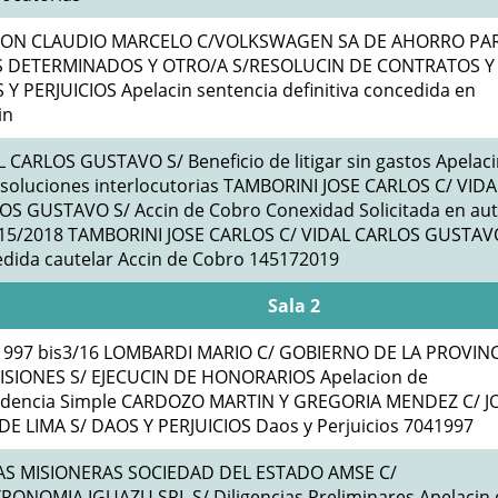
ION CLAUDIO MARCELO C/VOLKSWAGEN SA DE AHORRO PA
S DETERMINADOS Y OTRO/A S/RESOLUCIN DE CONTRATOS Y
Y PERJUICIOS Apelacin sentencia definitiva concedida en
in
 CARLOS GUSTAVO S/ Beneficio de litigar sin gastos Apelaci
esoluciones interlocutorias TAMBORINI JOSE CARLOS C/ VIDA
OS GUSTAVO S/ Accin de Cobro Conexidad Solicitada en au
15/2018 TAMBORINI JOSE CARLOS C/ VIDAL CARLOS GUSTAV
edida cautelar Accin de Cobro 145172019
Sala 2
1997 bis3/16 LOMBARDI MARIO C/ GOBIERNO DE LA PROVINC
ISIONES S/ EJECUCIN DE HONORARIOS Apelacion de
idencia Simple CARDOZO MARTIN Y GREGORIA MENDEZ C/ J
 DE LIMA S/ DAOS Y PERJUICIOS Daos y Perjuicios 7041997
S MISIONERAS SOCIEDAD DEL ESTADO AMSE C/
RONOMIA IGUAZU SRL S/ Diligencias Preliminares Apelacin 