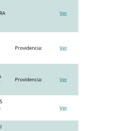
RA
Ver
Providencia:
Ver
A
Providencia:
Ver
r
S
a
Ver
U