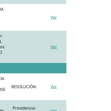
RA
Ver
n
L
tos
Ver
O
IA
RESOLUCIÓN:
Ver
OSE
Providencia:
de
Ver