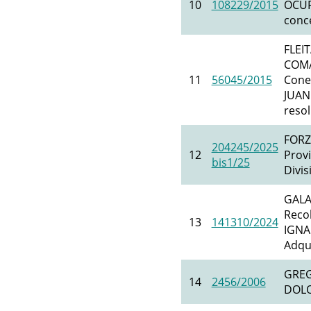
10
108229/2015
OCUPA
conc
FLEI
COMA
11
56045/2015
Cone
JUAN 
resol
FORZ
204245/2025
12
Prov
bis1/25
Divi
GALA
Reco
13
141310/2024
IGNA
Adqui
GREG
14
2456/2006
DOLO