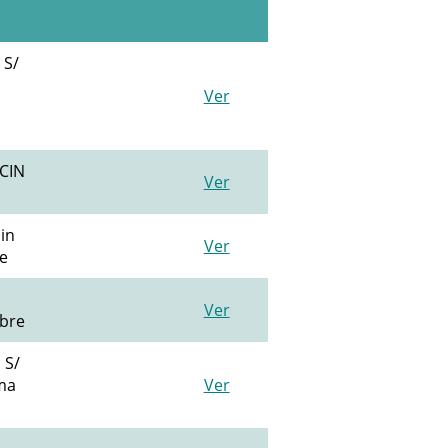
 S/
Ver
CIN
Ver
in
Ver
re
Ver
ibre
 S/
rma
Ver