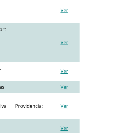
Ver
art
Ver
A
Ver
as
Ver
iva
Providencia:
Ver
Ver