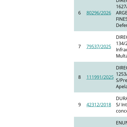
DIRE
1627
6
80296/2026
ARGE
FINE
Defe
DIRE
134/
7
79537/2025
Infra
Mult
DIRE
1253
8
111991/2025
S/Pr
Apel
DURA
9
42312/2018
S/ In
conce
ENUN