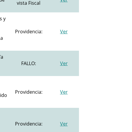
vista Fiscal
s y
Providencia:
Ver
ma
/a
FALLO:
Ver
Providencia:
Ver
dido
Providencia:
Ver
n