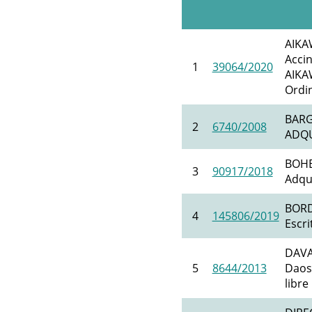
AIKA
Accin
1
39064/2020
AIKA
Ordin
BARG
2
6740/2008
ADQUI
BOHE
3
90917/2018
Adqui
BORD
4
145806/2019
Escri
DAVA
5
8644/2013
Daos 
libre