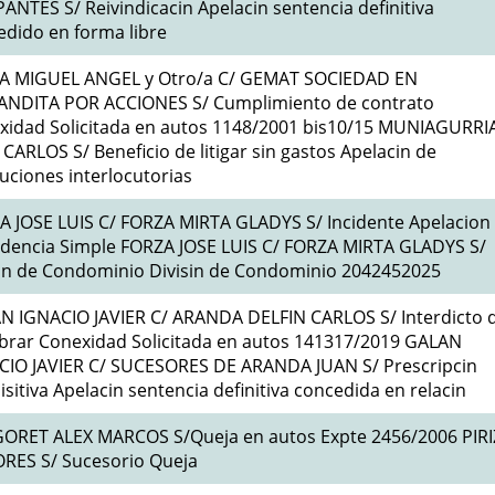
NTES S/ Reivindicacin Apelacin sentencia definitiva
edido en forma libre
TA MIGUEL ANGEL y Otro/a C/ GEMAT SOCIEDAD EN
NDITA POR ACCIONES S/ Cumplimiento de contrato
xidad Solicitada en autos 1148/2001 bis10/15 MUNIAGURRI
CARLOS S/ Beneficio de litigar sin gastos Apelacin de
uciones interlocutorias
A JOSE LUIS C/ FORZA MIRTA GLADYS S/ Incidente Apelacion
idencia Simple FORZA JOSE LUIS C/ FORZA MIRTA GLADYS S/
sin de Condominio Divisin de Condominio 2042452025
N IGNACIO JAVIER C/ ARANDA DELFIN CARLOS S/ Interdicto 
brar Conexidad Solicitada en autos 141317/2019 GALAN
CIO JAVIER C/ SUCESORES DE ARANDA JUAN S/ Prescripcin
sitiva Apelacin sentencia definitiva concedida en relacin
ORET ALEX MARCOS S/Queja en autos Expte 2456/2006 PIRI
RES S/ Sucesorio Queja