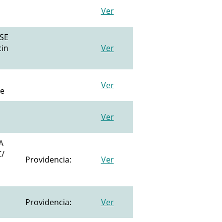
Ver
SE
in
Ver
Ver
re
Ver
A
/
Providencia:
Ver
Providencia:
Ver