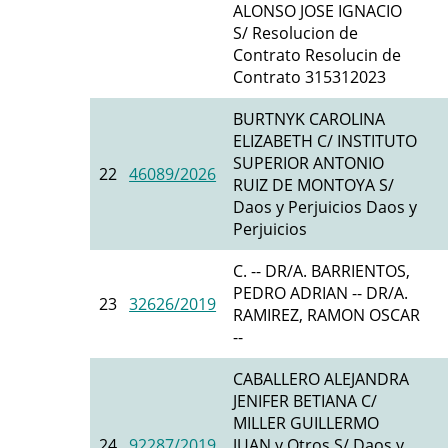
ALONSO JOSE IGNACIO
S/ Resolucion de
Contrato Resolucin de
Contrato 315312023
BURTNYK CAROLINA
ELIZABETH C/ INSTITUTO
SUPERIOR ANTONIO
22
46089/2026
RUIZ DE MONTOYA S/
Daos y Perjuicios Daos y
Perjuicios
C. -- DR/A. BARRIENTOS,
PEDRO ADRIAN -- DR/A.
23
32626/2019
RAMIREZ, RAMON OSCAR
--
CABALLERO ALEJANDRA
JENIFER BETIANA C/
MILLER GUILLERMO
24
92287/2019
JUAN y Otros S/ Daos y