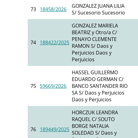
GONZALEZ JUANA LILIA
73
18458/2026
S/ Sucesorio Sucesorio
GONZALEZ MARIELA
BEATRIZ y Otro/a C/
PENAYO CLEMENTE
74
188422/2025
RAMON S/ Daos y
Perjuicios Daos y
Perjuicios
HASSEL GUILLERMO
EDUARDO GERMAN C/
75
59669/2026
BANCO SANTANDER RIO
SA S/ Daos y Perjuicios
Daos y Perjuicios
HORCZUK LEANDRA
RAQUEL C/ SOUTO
BORGE NATALIA
76
189449/2025
SOLEDAD S/ Daos y