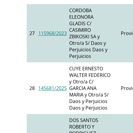
CORDOBA
ELEONORA
GLADIS C/
CASIMIRO
27
115968/2023
Provi
ZBIKOSKI SA y
Otro/a S/ Daos y
Perjuicios Daos y
Perjuicios
CUYE ERNESTO
WALTER FEDERICO
y Otro/a C/
28
145681/2025
GARCIA ANA
Provi
MARIA y Otro/a S/
Daos y Perjuicios
Daos y Perjuicios
DOS SANTOS
ROBERTO Y