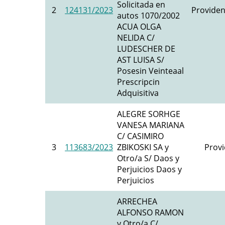
Solicitada en
2
124131/2023
Providen
autos 1070/2002
ACUA OLGA
NELIDA C/
LUDESCHER DE
AST LUISA S/
Posesin Veinteaal
Prescripcin
Adquisitiva
ALEGRE SORHGE
VANESA MARIANA
C/ CASIMIRO
3
113683/2023
ZBIKOSKI SA y
Provi
Otro/a S/ Daos y
Perjuicios Daos y
Perjuicios
ARRECHEA
ALFONSO RAMON
y Otro/a C/