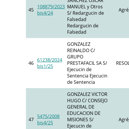
SANCHEZ OSCAR
108879/2023
MANUEL y Otros
45
Agré
bis4/24
S/ Redargucin de
Falsedad
Redargucin de
Falsedad
GONZALEZ
REINALDO C/
GRUPO
61238/2024
46
PRESTAFACIL SA S/
RESO
bis1/25
Ejecucin de
Sentencia Ejecucin
de Sentencia
GONZALEZ VICTOR
HUGO C/ CONSEJO
GENERAL DE
EDUCACION DE
5475/2008
47
MISIONES S/
Agré
bis4/25
Ejecucin de