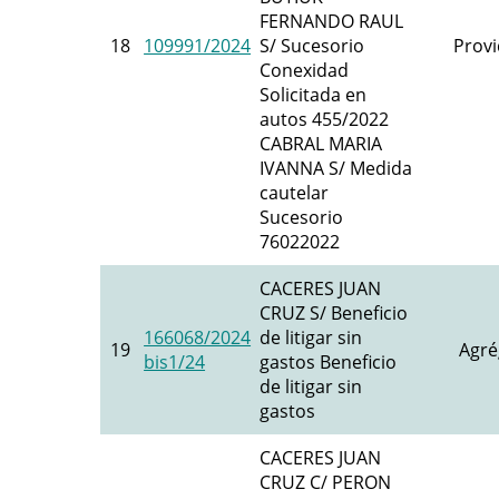
FERNANDO RAUL
18
109991/2024
S/ Sucesorio
Provi
Conexidad
Solicitada en
autos 455/2022
CABRAL MARIA
IVANNA S/ Medida
cautelar
Sucesorio
76022022
CACERES JUAN
CRUZ S/ Beneficio
166068/2024
de litigar sin
19
Agré
bis1/24
gastos Beneficio
de litigar sin
gastos
CACERES JUAN
CRUZ C/ PERON