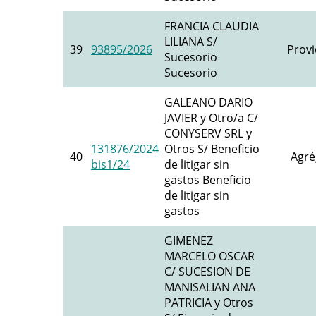
FRANCIA CLAUDIA
LILIANA S/
39
93895/2026
Provi
Sucesorio
Sucesorio
GALEANO DARIO
JAVIER y Otro/a C/
CONYSERV SRL y
131876/2024
Otros S/ Beneficio
40
Agré
bis1/24
de litigar sin
gastos Beneficio
de litigar sin
gastos
GIMENEZ
MARCELO OSCAR
C/ SUCESION DE
MANISALIAN ANA
PATRICIA y Otros