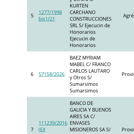
KURTEN
1277/1998
CARCHANO
5
Agré
bis1/21
CONSTRUCCIONES
SRL S/ Ejecucin de
Honorarios
Ejecucin de
Honorarios
BAEZ MYRIAM
MABEL C/ FRANCO
CARLOS LAUTARO
6
57158/2026
Provi
y Otros S/
Sumarsimos
Sumarsimos
BANCO DE
GALICIA Y BUENOS
AIRES SA C/
111239/2016
ENVASES
7
(EX
MISIONEROS SA S/
Provi