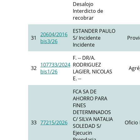
Desalojo
Interdicto de
recobrar
ESTANDER PAULO
20604/2016
31
S/ Incidente
Provi
bis3/26
Incidente
F. -- DR/A.
107733/2024
RODRIGUEZ
32
Agré
bis1/26
LAGIER, NICOLAS
E. --
FCA SA DE
AHORRO PARA
FINES
DETERMINADOS
C/ SILVA NATALIA
33
77215/2026
Oficio
SOLEDAD S/
Ejecucin
Prendaria