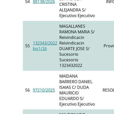
54
88138/2026
INF
CRISTINA
ALEJANDRA S/
Ejecutivo Ejecutivo
MAGALLANES
RAMONA MARIA S/
Reivindicacin
132343/2022
Reivindicacin
55
Provi
bis1/26
DUARTE JOSE S/
Sucesorio
Sucesorio
1323432022
MAIDANA
BARRERO DANIEL
ISAIAS C/ DUDA
56
97210/2025
RESO
MAURICIO
EDUARDO S/
Ejecutivo Ejecutivo