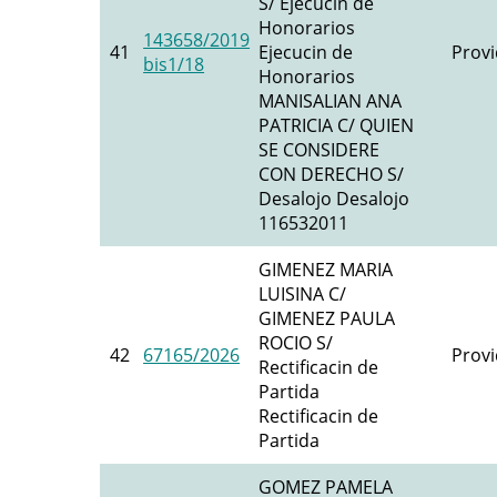
S/ Ejecucin de
Honorarios
143658/2019
41
Ejecucin de
Provi
bis1/18
Honorarios
MANISALIAN ANA
PATRICIA C/ QUIEN
SE CONSIDERE
CON DERECHO S/
Desalojo Desalojo
116532011
GIMENEZ MARIA
LUISINA C/
GIMENEZ PAULA
ROCIO S/
42
67165/2026
Provi
Rectificacin de
Partida
Rectificacin de
Partida
GOMEZ PAMELA