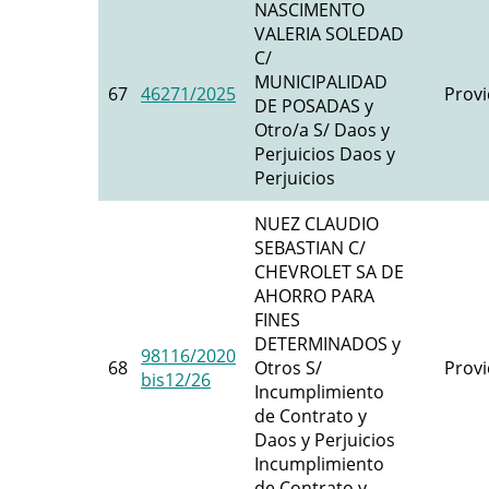
NASCIMENTO
VALERIA SOLEDAD
C/
MUNICIPALIDAD
67
46271/2025
Provi
DE POSADAS y
Otro/a S/ Daos y
Perjuicios Daos y
Perjuicios
NUEZ CLAUDIO
SEBASTIAN C/
CHEVROLET SA DE
AHORRO PARA
FINES
DETERMINADOS y
98116/2020
68
Otros S/
Provi
bis12/26
Incumplimiento
de Contrato y
Daos y Perjuicios
Incumplimiento
de Contrato y