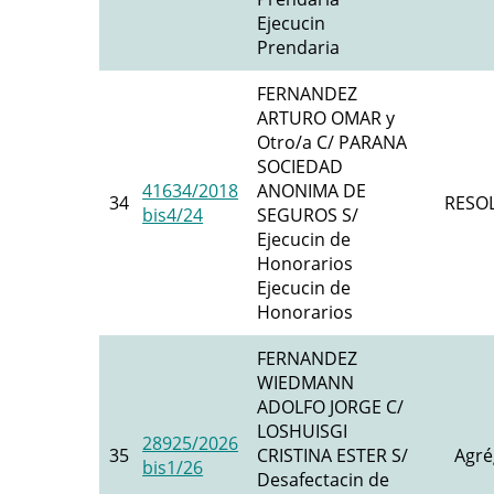
Ejecucin
Prendaria
FERNANDEZ
ARTURO OMAR y
Otro/a C/ PARANA
SOCIEDAD
41634/2018
ANONIMA DE
34
RESO
bis4/24
SEGUROS S/
Ejecucin de
Honorarios
Ejecucin de
Honorarios
FERNANDEZ
WIEDMANN
ADOLFO JORGE C/
LOSHUISGI
28925/2026
35
CRISTINA ESTER S/
Agré
bis1/26
Desafectacin de