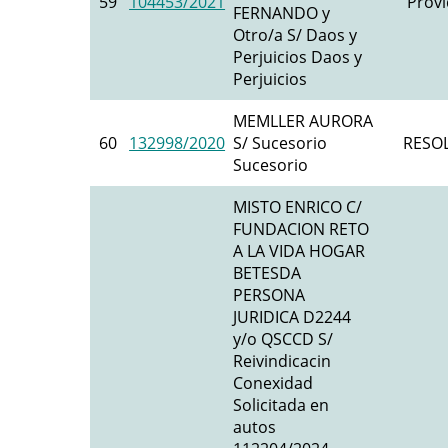
59
104453/2021
Provi
FERNANDO y
Otro/a S/ Daos y
Perjuicios Daos y
Perjuicios
MEMLLER AURORA
60
132998/2020
S/ Sucesorio
RESO
Sucesorio
MISTO ENRICO C/
FUNDACION RETO
A LA VIDA HOGAR
BETESDA
PERSONA
JURIDICA D2244
y/o QSCCD S/
Reivindicacin
Conexidad
Solicitada en
autos