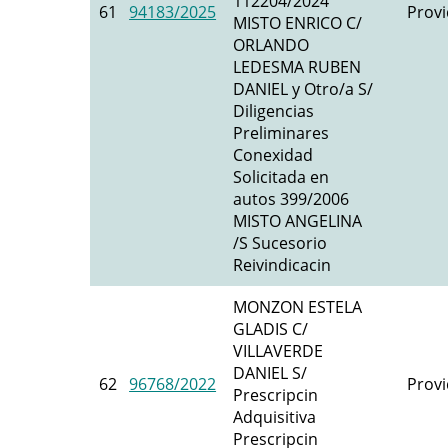
112204/2024
61
94183/2025
Provi
MISTO ENRICO C/
ORLANDO
LEDESMA RUBEN
DANIEL y Otro/a S/
Diligencias
Preliminares
Conexidad
Solicitada en
autos 399/2006
MISTO ANGELINA
/S Sucesorio
Reivindicacin
MONZON ESTELA
GLADIS C/
VILLAVERDE
DANIEL S/
62
96768/2022
Provi
Prescripcin
Adquisitiva
Prescripcin