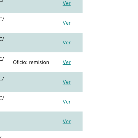
Ver
C/
Ver
C/
Ver
C/
Oficio: remision
Ver
C/
Ver
C/
Ver
Ver
/