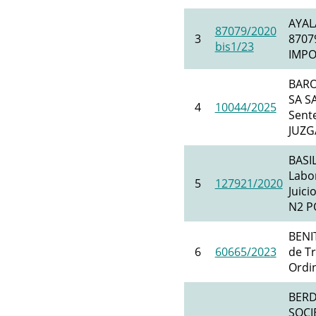
AYAL
87079/2020
3
8707
bis1/23
IMPO
BARO
SA SA
4
10044/2025
Sente
JUZG
BASI
Labor
5
127921/2020
Juic
N2 P
BENI
6
60665/2023
de Tr
Ordi
BERD
SOCI