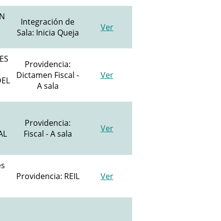
 N
Integración de
Ver
Sala: Inicia Queja
ES
Providencia:
e
Dictamen Fiscal -
Ver
DEL
A sala
Providencia:
Ver
AL
Fiscal - A sala
es
Providencia: REIL
Ver