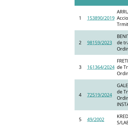
ARRU
1
153890/2019
Accio
Trmit
BENI
2
98159/2023
de tr
Ordin
FRET
3
161364/2024
de Tr
Ordi
GALE
de Tr
4
72519/2024
Ordi
INST
KRED
5
49/2002
S/LA