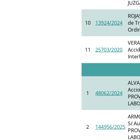
JUZG
ROJA
10
13924/2024
de Tr
Ordin
VERA
11
25703/2020
Accid
Inter
ALVA
Acci
1
48062/2024
PROV
LABO
ARMO
S/ Au
2
144956/2025
PROV
LABO