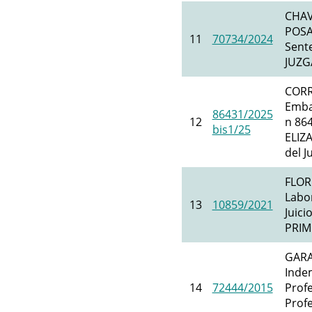
CHAV
POSA
11
70734/2024
Sente
JUZG
CORR
Emba
86431/2025
12
n 86
bis1/25
ELIZA
del J
FLOR
Labor
13
10859/2021
Juic
PRIM
GARA
Inde
14
72444/2015
Profe
Prof