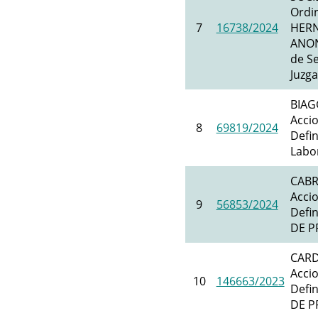
Ordi
7
16738/2024
HERN
ANON
de Se
Juzga
BIAG
Accio
8
69819/2024
Defin
Labor
CABR
Accio
9
56853/2024
Defi
DE P
CARD
Accio
10
146663/2023
Defi
DE P