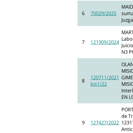
MAID
6
70029/2025
suma
Juzga
MART
Labor
7
121909/2024
Juic
N3 P
OLAN
MISI
120711/2021
GIME
8
bis1/22
MISI
Inte
EN L
PORT
de Tr
9
127427/2022
1231
Anti