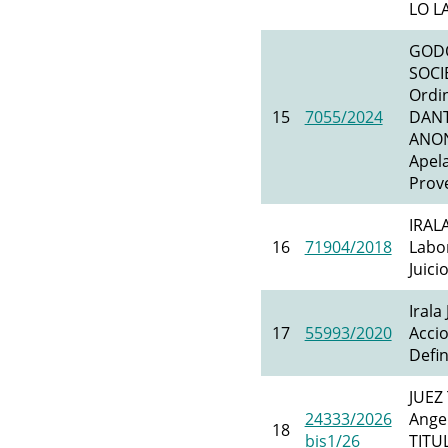
LO L
GODO
SOCI
Ordin
15
7055/2024
DANT
ANON
Apela
Prove
IRAL
16
71904/2018
Labor
Juici
Irala
17
55993/2020
Accio
Defin
JUEZ
24333/2026
Angel
18
bis1/26
TITU