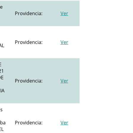
te
Providencia:
Ver
Providencia:
Ver
AL
E
21
DE
Providencia:
Ver
IA
es
eba
Providencia:
Ver
EL