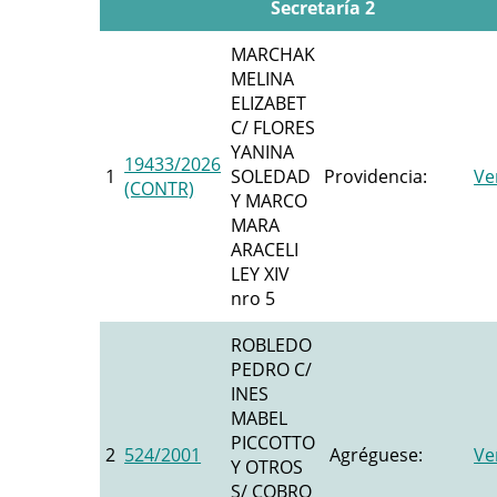
Secretaría 2
MARCHAK
MELINA
ELIZABET
C/ FLORES
YANINA
19433/2026
1
SOLEDAD
Providencia:
Ve
(CONTR)
Y MARCO
MARA
ARACELI
LEY XIV
nro 5
ROBLEDO
PEDRO C/
INES
MABEL
PICCOTTO
2
524/2001
Agréguese:
Ve
Y OTROS
S/ COBRO