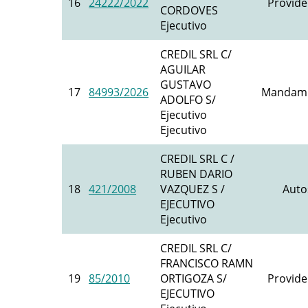
16
24222/2022
Provide
CORDOVES
Ejecutivo
CREDIL SRL C/
AGUILAR
GUSTAVO
17
84993/2026
Mandami
ADOLFO S/
Ejecutivo
Ejecutivo
CREDIL SRL C /
RUBEN DARIO
18
421/2008
VAZQUEZ S /
Auto
EJECUTIVO
Ejecutivo
CREDIL SRL C/
FRANCISCO RAMN
19
85/2010
ORTIGOZA S/
Provide
EJECUTIVO