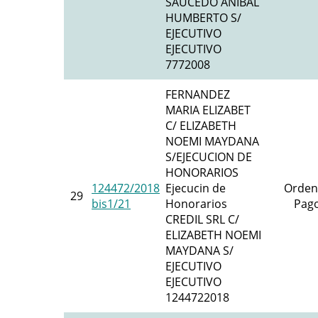
SAUCEDO ANIBAL
HUMBERTO S/
EJECUTIVO
EJECUTIVO
7772008
FERNANDEZ
MARIA ELIZABET
C/ ELIZABETH
NOEMI MAYDANA
S/EJECUCION DE
HONORARIOS
124472/2018
Ejecucin de
Orden
29
bis1/21
Honorarios
Pago
CREDIL SRL C/
ELIZABETH NOEMI
MAYDANA S/
EJECUTIVO
EJECUTIVO
1244722018