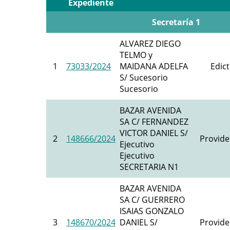
Expediente
Secretaría 1
ALVAREZ DIEGO
TELMO y
1
73033/2024
MAIDANA ADELFA
Edict
S/ Sucesorio
Sucesorio
BAZAR AVENIDA
SA C/ FERNANDEZ
VICTOR DANIEL S/
2
148666/2024
Provide
Ejecutivo
Ejecutivo
SECRETARIA N1
BAZAR AVENIDA
SA C/ GUERRERO
ISAIAS GONZALO
3
148670/2024
DANIEL S/
Provide