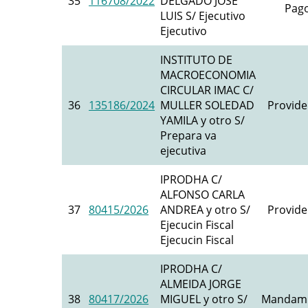
35
116708/2022
DELGADO JOSE
Pago
LUIS S/ Ejecutivo
Ejecutivo
INSTITUTO DE
MACROECONOMIA
CIRCULAR IMAC C/
36
135186/2024
MULLER SOLEDAD
Provide
YAMILA y otro S/
Prepara va
ejecutiva
IPRODHA C/
ALFONSO CARLA
37
80415/2026
ANDREA y otro S/
Provide
Ejecucin Fiscal
Ejecucin Fiscal
IPRODHA C/
ALMEIDA JORGE
38
80417/2026
MIGUEL y otro S/
Mandami