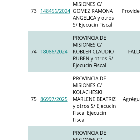
MISIONES C/
73
148456/2024
GOMEZ RAMONA
Provide
ANGELICA y otros
S/ Ejecucin Fiscal
PROVINCIA DE
MISIONES C/
74
18086/2024
KOBLER CLAUDIO
FALL
RUBEN y otros S/
Ejecucin Fiscal
PROVINCIA DE
MISIONES C/
KOLACHESKI
75
86997/2025
MARLENE BEATRIZ
Agrégu
y otros S/ Ejecucin
Fiscal Ejecucin
Fiscal
PROVINCIA DE
MISIONES C/