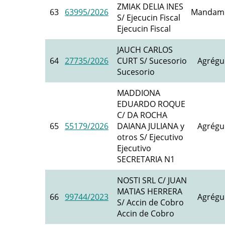
ZMIAK DELIA INES
63
63995/2026
Mandami
S/ Ejecucin Fiscal
Ejecucin Fiscal
JAUCH CARLOS
64
27735/2026
CURT S/ Sucesorio
Agrégu
Sucesorio
MADDIONA
EDUARDO ROQUE
C/ DA ROCHA
65
55179/2026
DAIANA JULIANA y
Agrégu
otros S/ Ejecutivo
Ejecutivo
SECRETARIA N1
NOSTI SRL C/ JUAN
MATIAS HERRERA
66
99744/2023
Agrégu
S/ Accin de Cobro
Accin de Cobro