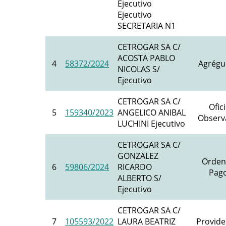
Ejecutivo
Ejecutivo
SECRETARIA N1
CETROGAR SA C/
ACOSTA PABLO
4
58372/2024
Agrégu
NICOLAS S/
Ejecutivo
CETROGAR SA C/
Ofic
5
159340/2023
ANGELICO ANIBAL
Observ
LUCHINI Ejecutivo
CETROGAR SA C/
GONZALEZ
Orden
6
59806/2024
RICARDO
Pago
ALBERTO S/
Ejecutivo
CETROGAR SA C/
7
105593/2022
LAURA BEATRIZ
Provide