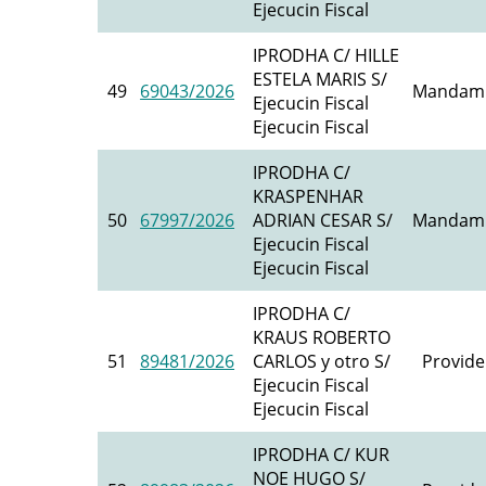
Ejecucin Fiscal
IPRODHA C/ HILLE
ESTELA MARIS S/
49
69043/2026
Mandami
Ejecucin Fiscal
Ejecucin Fiscal
IPRODHA C/
KRASPENHAR
50
67997/2026
ADRIAN CESAR S/
Mandami
Ejecucin Fiscal
Ejecucin Fiscal
IPRODHA C/
KRAUS ROBERTO
51
89481/2026
CARLOS y otro S/
Provide
Ejecucin Fiscal
Ejecucin Fiscal
IPRODHA C/ KUR
NOE HUGO S/