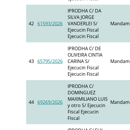
IPRODHA C/ DA
SILVA JORGE
42
61593/2026
VANDERLEI S/
Mandami
Ejecucin Fiscal
Ejecucin Fiscal
IPRODHA C/ DE
OLIVEIRA CINTIA
43
65795/2026
CARINA S/
Mandami
Ejecucin Fiscal
Ejecucin Fiscal
IPRODHA C/
DOMINGUEZ
MAXIMILIANO LUIS
44
69269/2026
Mandami
y otro S/ Ejecucin
Fiscal Ejecucin
Fiscal