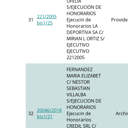
OFELIA
S/EJECUCION DE
HONORARIOS
221/2005
31
Ejecucin de
Provide
bis1/25
Honorarios LA
DEPORTIVA SA C/
MIRIAN L ORTIZ S/
EJECUTIVO
EJECUTIVO
2212005
FERNANDEZ
MARIA ELIZABET
C/ NESTOR
SEBASTIAN
VILLALBA
S/EJECUCION DE
HONORARIOS
20046/2018
32
Ejecucin de
Archi
bis1/21
Honorarios
CREDIL SRL C/