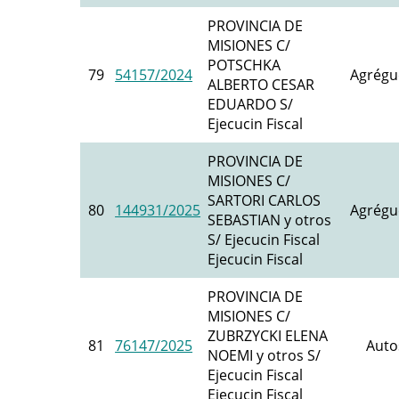
PROVINCIA DE
MISIONES C/
POTSCHKA
79
54157/2024
Agrégu
ALBERTO CESAR
EDUARDO S/
Ejecucin Fiscal
PROVINCIA DE
MISIONES C/
SARTORI CARLOS
80
144931/2025
Agrégu
SEBASTIAN y otros
S/ Ejecucin Fiscal
Ejecucin Fiscal
PROVINCIA DE
MISIONES C/
ZUBRZYCKI ELENA
81
76147/2025
Auto
NOEMI y otros S/
Ejecucin Fiscal
Ejecucin Fiscal