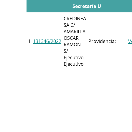
Secretaría U
CREDINEA
SA C/
AMARILLA
OSCAR
1
131346/2022
Providencia:
V
RAMON
S/
Ejecutivo
Ejecutivo